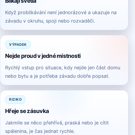
Blikají světla
Když problikávání není jednorázové a ukazuje na
závadu v okruhu, spoji nebo rozvaděči.
VÝPADEK
Nejde proud v jedné místnosti
Rychlý vstup pro situace, kdy nejde jen část domu
nebo bytu a je potřeba závadu dobře popsat.
RIZIKO
Hřeje se zásuvka
Jakmile se něco přehřívá, praská nebo je cítit
spálenina, je čas jednat rychle.