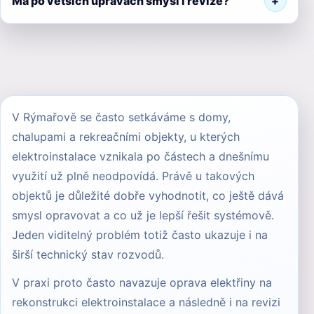
Má po větších úpravách smysl i revize?
V Rýmařově se často setkáváme s domy,
chalupami a rekreačními objekty, u kterých
elektroinstalace vznikala po částech a dnešnímu
využití už plně neodpovídá. Právě u takových
objektů je důležité dobře vyhodnotit, co ještě dává
smysl opravovat a co už je lepší řešit systémově.
Jeden viditelný problém totiž často ukazuje i na
širší technický stav rozvodů.
V praxi proto často navazuje
oprava elektřiny
na
rekonstrukci elektroinstalace
a následně i na
revizi