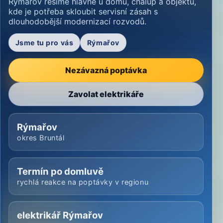
Rýmařov řešíme hlavně u domů, chalup a objektů,
kde je potřeba skloubit servisní zásah s
dlouhodobější modernizací rozvodů.
Jsme tu pro vás
Rýmařov
Nezávazná poptávka
Zavolat elektrikáře
Rýmařov
okres Bruntál
Termín po domluvě
rychlá reakce na poptávky v regionu
elektrikář Rýmařov