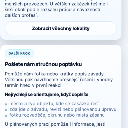
menších provozech. U větších zakázek řešíme i
širší okolí podle rozsahu práce a návaznosti
dalších profesí.
Zobrazit všechny lokality
DALŠÍ KROK
Pošlete nám stručnou poptávku
Pomůže nám fotka nebo krátký popis závady.
Většinou pak navrhneme přesnější řešení i vhodný
termín hned v první reakci.
Nejrychleji se orientujeme, když doplníte
město a typ objektu, kde se zakázka řeší
zda jde o závadu, revizi nebo plánovanou úpravu
fotku rozvaděče, okruhu nebo místa zásahu
U plánovaných prací pomůže i informace, jestli