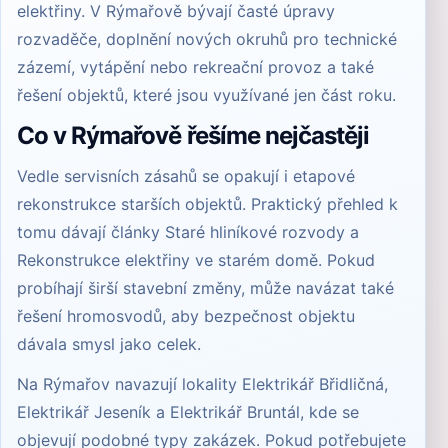
elektřiny
. V Rýmařově bývají časté úpravy
rozvaděče, doplnění nových okruhů pro technické
zázemí, vytápění nebo rekreační provoz a také
řešení objektů, které jsou využívané jen část roku.
Co v Rýmařově řešíme nejčastěji
Vedle servisních zásahů se opakují i etapové
rekonstrukce starších objektů. Praktický přehled k
tomu dávají články
Staré hliníkové rozvody
a
Rekonstrukce elektřiny ve starém domě
. Pokud
probíhají širší stavební změny, může navázat také
řešení
hromosvodů
, aby bezpečnost objektu
dávala smysl jako celek.
Na Rýmařov navazují lokality
Elektrikář Břidličná
,
Elektrikář Jeseník
a
Elektrikář Bruntál
, kde se
objevují podobné typy zakázek. Pokud potřebujete