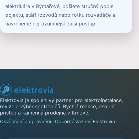
elektrikáře v Rýmařově, pošlete stručný popis
objektu, stáří rozvodů nebo fotku rozvaděče a
navrhneme nejrozumnější další postup.
Elektrovia je spolehlivý partner pro elektroinstalace,
revize a výběr spotřebičů. Rychlá reakce, osobní
přístup a kamenná prodejna v Krnově.
Osvědčení a oprávnění
·
Odborné zázemí Elektrovia