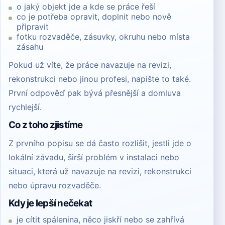
o jaký objekt jde a kde se práce řeší
co je potřeba opravit, doplnit nebo nově
připravit
fotku rozvaděče, zásuvky, okruhu nebo místa
zásahu
Pokud už víte, že práce navazuje na revizi,
rekonstrukci nebo jinou profesi, napište to také.
První odpověď pak bývá přesnější a domluva
rychlejší.
Co z toho zjistíme
Z prvního popisu se dá často rozlišit, jestli jde o
lokální závadu, širší problém v instalaci nebo
situaci, která už navazuje na revizi, rekonstrukci
nebo úpravu rozvaděče.
Kdy je lepší nečekat
je cítit spálenina, něco jiskří nebo se zahřívá