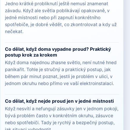
Jedno krátké probliknutí ještě nemusí znamenat
závadu. Když ale světla poblikávají opakovaně, v
jedné místnosti nebo při zapnutí konkrétního
spotřebiče, je dobré vědět, co zkontrolovat a kdy už
nečekat.
Co dělat, když doma vypadne proud? Praktický
postup krok za krokem
Když doma najednou zhasne světlo, není nutné hned
panikařit. Tohle je stručný a praktický postup, jak
během pár minut poznat, jestli je problém v ulici, v
jednom okruhu nebo přímo ve vaší elektroinstalaci.
Co dělat, když nejde proud jen v jedné místnosti
Když nesvítí a nefungují zásuvky jen v jednom pokoji,
bývá problém často v konkrétním okruhu, zásuvce
nebo spotřebiči. Tady je rychlý a bezpečný postup,
jak situaci vyhodnotit.