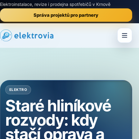
Elektroinstalace, revize i prodejna spotřebičů v Krnově
Správa projektů pro partnery
ELEKTRO
Staré hliníkové
rozvody: kdy
stačí oprava a