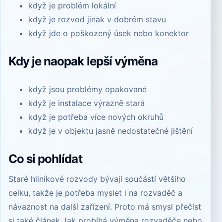
když je problém lokální
když je rozvod jinak v dobrém stavu
když jde o poškozený úsek nebo konektor
Kdy je naopak lepší výměna
když jsou problémy opakované
když je instalace výrazně stará
když je potřeba více nových okruhů
když je v objektu jasně nedostatečné jištění
Co si pohlídat
Staré hliníkové rozvody bývají součástí většího
celku, takže je potřeba myslet i na rozvaděč a
návaznost na další zařízení. Proto má smysl přečíst
si také článek
Jak probíhá výměna rozvaděče
nebo