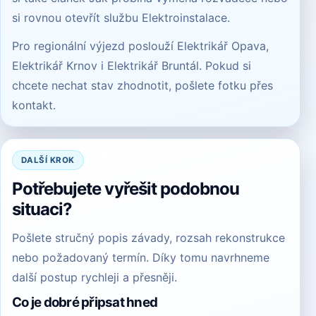
si rovnou otevřít službu
Elektroinstalace
.
Pro regionální výjezd poslouží
Elektrikář Opava
,
Elektrikář Krnov
i
Elektrikář Bruntál
. Pokud si
chcete nechat stav zhodnotit, pošlete fotku přes
kontakt
.
DALŠÍ KROK
Potřebujete vyřešit podobnou
situaci?
Pošlete stručný popis závady, rozsah rekonstrukce
nebo požadovaný termín. Díky tomu navrhneme
další postup rychleji a přesněji.
Co je dobré připsat hned