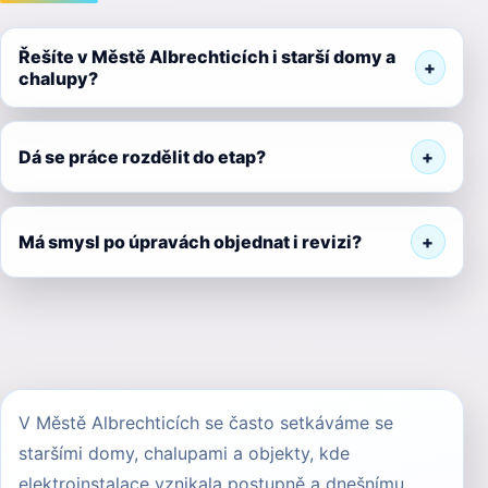
Řešíte v Městě Albrechticích i starší domy a
chalupy?
Dá se práce rozdělit do etap?
Má smysl po úpravách objednat i revizi?
V Městě Albrechticích se často setkáváme se
staršími domy, chalupami a objekty, kde
elektroinstalace vznikala postupně a dnešnímu