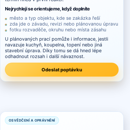
Nejrychleji se orientujeme, když doplníte
město a typ objektu, kde se zakázka řeší
zda jde o závadu, revizi nebo plánovanou úpravu
fotku rozvaděče, okruhu nebo místa zásahu
U plánovaných prací pomůže i informace, jestli
navazuje kuchyň, koupelna, topení nebo jiná
stavební úprava. Díky tomu se dá hned lépe
odhadnout rozsah i další návaznost.
Odeslat poptávku
OSVĚDČENÍ A OPRÁVNĚNÍ