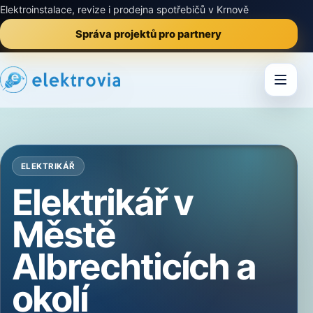
Elektroinstalace, revize i prodejna spotřebičů v Krnově
Správa projektů pro partnery
ELEKTRIKÁŘ
Elektrikář v
Městě
Albrechticích a
okolí