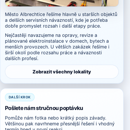
Město Albrechtice řešíme hlavně u starších objektů
a delších servisních návazností, kde je potřeba
dobře promyslet rozsah i další etapy práce.
Nejčastěji navazujeme na opravy, revize a
plánované elektroinstalace v domech, bytech a
menších provozech. U větších zakázek řešíme i
širší okolí podle rozsahu práce a návaznosti
dalších profesí.
Zobrazit všechny lokality
DALŠÍ KROK
Pošlete nám stručnou poptávku
Pomůže nám fotka nebo krátký popis závady.
Většinou pak navrhneme přesnější řešení i vhodný
termín hned v první reakci.