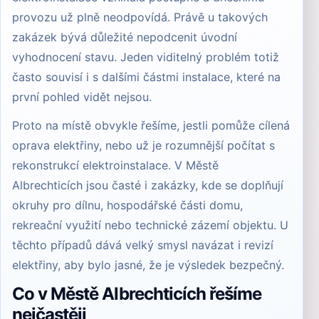
provozu už plně neodpovídá. Právě u takových
zakázek bývá důležité nepodcenit úvodní
vyhodnocení stavu. Jeden viditelný problém totiž
často souvisí i s dalšími částmi instalace, které na
první pohled vidět nejsou.
Proto na místě obvykle řešíme, jestli pomůže cílená
oprava elektřiny
, nebo už je rozumnější počítat s
rekonstrukcí elektroinstalace
. V Městě
Albrechticích jsou časté i zakázky, kde se doplňují
okruhy pro dílnu, hospodářské části domu,
rekreační využití nebo technické zázemí objektu. U
těchto případů dává velký smysl navázat i
revizí
elektřiny
, aby bylo jasné, že je výsledek bezpečný.
Co v Městě Albrechticích řešíme
nejčastěji