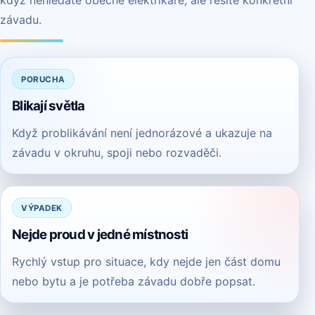
když nehledáte obecně elektrikáře, ale řešíte konkrétní
závadu.
PORUCHA
Blikají světla
Když problikávání není jednorázové a ukazuje na
závadu v okruhu, spoji nebo rozvaděči.
VÝPADEK
Nejde proud v jedné místnosti
Rychlý vstup pro situace, kdy nejde jen část domu
nebo bytu a je potřeba závadu dobře popsat.