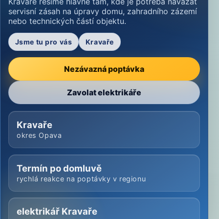
Kravaře řešíme hlavně tam, kde je potřeba navázat
servisní zásah na úpravy domu, zahradního zázemí
nebo technických částí objektu.
Jsme tu pro vás
Kravaře
Nezávazná poptávka
Zavolat elektrikáře
Kravaře
okres Opava
Termín po domluvě
rychlá reakce na poptávky v regionu
elektrikář Kravaře