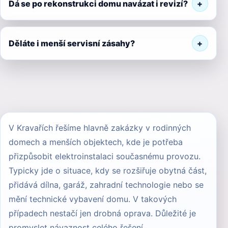
Dá se po rekonstrukci domu navázat i revizí?
Děláte i menší servisní zásahy?
V Kravařích řešíme hlavně zakázky v rodinných
domech a menších objektech, kde je potřeba
přizpůsobit elektroinstalaci současnému provozu.
Typicky jde o situace, kdy se rozšiřuje obytná část,
přidává dílna, garáž, zahradní technologie nebo se
mění technické vybavení domu. V takových
případech nestačí jen drobná oprava. Důležité je
promyslet návaznost celého řešení.