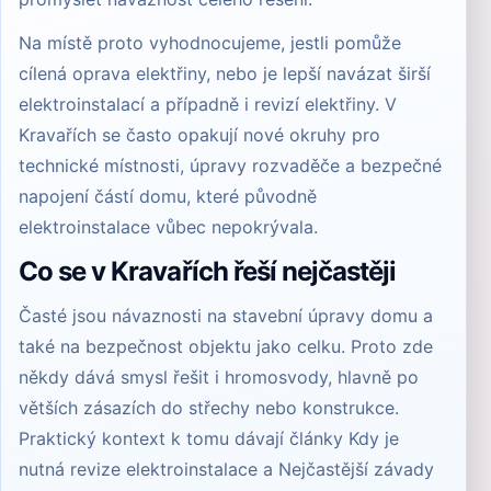
Na místě proto vyhodnocujeme, jestli pomůže
cílená
oprava elektřiny
, nebo je lepší navázat širší
elektroinstalací
a případně i
revizí elektřiny
. V
Kravařích se často opakují nové okruhy pro
technické místnosti, úpravy rozvaděče a bezpečné
napojení částí domu, které původně
elektroinstalace vůbec nepokrývala.
Co se v Kravařích řeší nejčastěji
Časté jsou návaznosti na stavební úpravy domu a
také na bezpečnost objektu jako celku. Proto zde
někdy dává smysl řešit i
hromosvody
, hlavně po
větších zásazích do střechy nebo konstrukce.
Praktický kontext k tomu dávají články
Kdy je
nutná revize elektroinstalace
a
Nejčastější závady