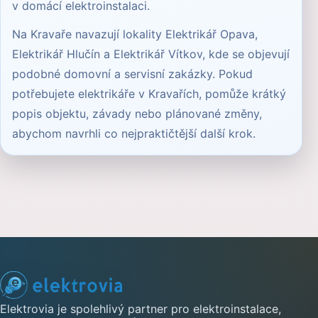
v domácí elektroinstalaci
.
Na Kravaře navazují lokality
Elektrikář Opava
,
Elektrikář Hlučín
a
Elektrikář Vítkov
, kde se objevují
podobné domovní a servisní zakázky. Pokud
potřebujete elektrikáře v Kravařích, pomůže krátký
popis objektu, závady nebo plánované změny,
abychom navrhli co nejpraktičtější další krok.
Elektrovia je spolehlivý partner pro elektroinstalace,