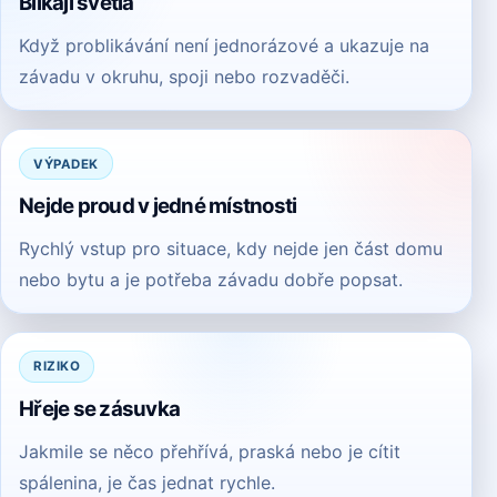
Blikají světla
Když problikávání není jednorázové a ukazuje na
závadu v okruhu, spoji nebo rozvaděči.
VÝPADEK
Nejde proud v jedné místnosti
Rychlý vstup pro situace, kdy nejde jen část domu
nebo bytu a je potřeba závadu dobře popsat.
RIZIKO
Hřeje se zásuvka
Jakmile se něco přehřívá, praská nebo je cítit
spálenina, je čas jednat rychle.