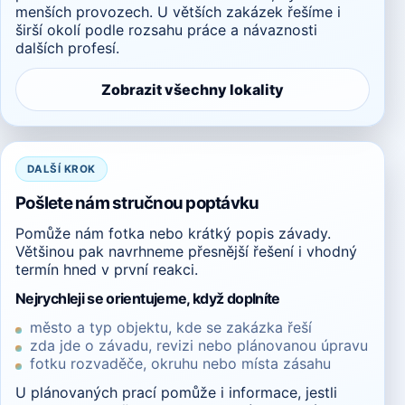
menších provozech. U větších zakázek řešíme i
širší okolí podle rozsahu práce a návaznosti
dalších profesí.
Zobrazit všechny lokality
DALŠÍ KROK
Pošlete nám stručnou poptávku
Pomůže nám fotka nebo krátký popis závady.
Většinou pak navrhneme přesnější řešení i vhodný
termín hned v první reakci.
Nejrychleji se orientujeme, když doplníte
město a typ objektu, kde se zakázka řeší
zda jde o závadu, revizi nebo plánovanou úpravu
fotku rozvaděče, okruhu nebo místa zásahu
U plánovaných prací pomůže i informace, jestli