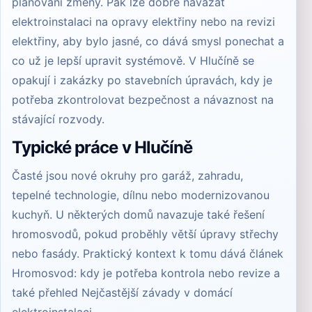
plánování změny. Pak lze dobře navázat
elektroinstalaci
na
opravy elektřiny
nebo na
revizi
elektřiny
, aby bylo jasné, co dává smysl ponechat a
co už je lepší upravit systémově. V Hlučíně se
opakují i zakázky po stavebních úpravách, kdy je
potřeba zkontrolovat bezpečnost a návaznost na
stávající rozvody.
Typické práce v Hlučíně
Časté jsou nové okruhy pro garáž, zahradu,
tepelné technologie, dílnu nebo modernizovanou
kuchyň. U některých domů navazuje také řešení
hromosvodů
, pokud proběhly větší úpravy střechy
nebo fasády. Praktický kontext k tomu dává článek
Hromosvod: kdy je potřeba kontrola nebo revize
a
také přehled
Nejčastější závady v domácí