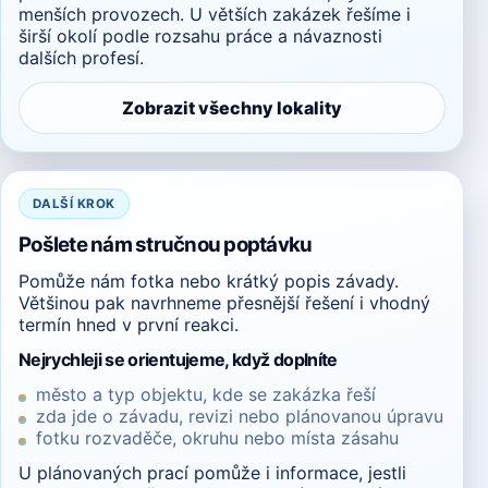
menších provozech. U větších zakázek řešíme i
širší okolí podle rozsahu práce a návaznosti
dalších profesí.
Zobrazit všechny lokality
DALŠÍ KROK
Pošlete nám stručnou poptávku
Pomůže nám fotka nebo krátký popis závady.
Většinou pak navrhneme přesnější řešení i vhodný
termín hned v první reakci.
Nejrychleji se orientujeme, když doplníte
město a typ objektu, kde se zakázka řeší
zda jde o závadu, revizi nebo plánovanou úpravu
fotku rozvaděče, okruhu nebo místa zásahu
U plánovaných prací pomůže i informace, jestli