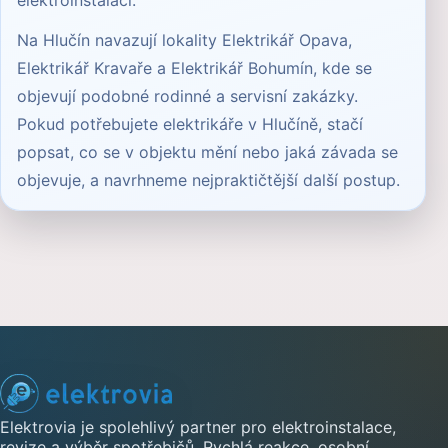
elektroinstalaci
.
Na Hlučín navazují lokality
Elektrikář Opava
,
Elektrikář Kravaře
a
Elektrikář Bohumín
, kde se
objevují podobné rodinné a servisní zakázky.
Pokud potřebujete elektrikáře v Hlučíně, stačí
popsat, co se v objektu mění nebo jaká závada se
objevuje, a navrhneme nejpraktičtější další postup.
Elektrovia je spolehlivý partner pro elektroinstalace,
revize a výběr spotřebičů. Rychlá reakce, osobní