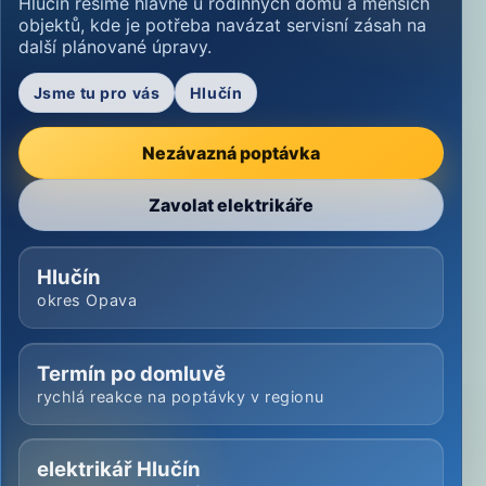
Hlučín řešíme hlavně u rodinných domů a menších
objektů, kde je potřeba navázat servisní zásah na
další plánované úpravy.
Jsme tu pro vás
Hlučín
Nezávazná poptávka
Zavolat elektrikáře
Hlučín
okres Opava
Termín po domluvě
rychlá reakce na poptávky v regionu
elektrikář Hlučín