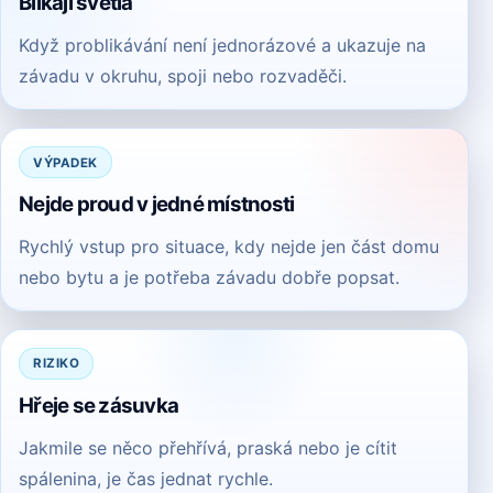
Blikají světla
Když problikávání není jednorázové a ukazuje na
závadu v okruhu, spoji nebo rozvaděči.
VÝPADEK
Nejde proud v jedné místnosti
Rychlý vstup pro situace, kdy nejde jen část domu
nebo bytu a je potřeba závadu dobře popsat.
RIZIKO
Hřeje se zásuvka
Jakmile se něco přehřívá, praská nebo je cítit
spálenina, je čas jednat rychle.