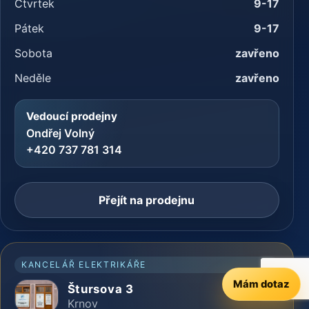
Čtvrtek
9-17
Pátek
9-17
Sobota
zavřeno
Neděle
zavřeno
Vedoucí prodejny
Ondřej Volný
+420 737 781 314
Přejít na prodejnu
KANCELÁŘ ELEKTRIKÁŘE
Mám dotaz
Štursova 3
Krnov