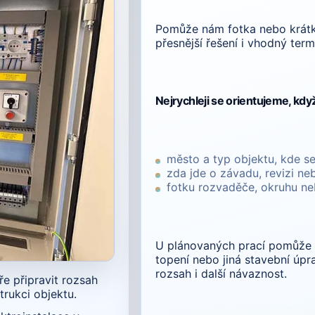
Pomůže nám fotka nebo krátk
přesnější řešení i vhodný term
Nejrychleji se orientujeme, kdy
město a typ objektu, kde se
zda jde o závadu, revizi n
fotku rozvaděče, okruhu n
U plánovaných prací pomůže i 
topení nebo jiná stavební úp
rozsah i další návaznost.
e připravit rozsah
trukci objektu.