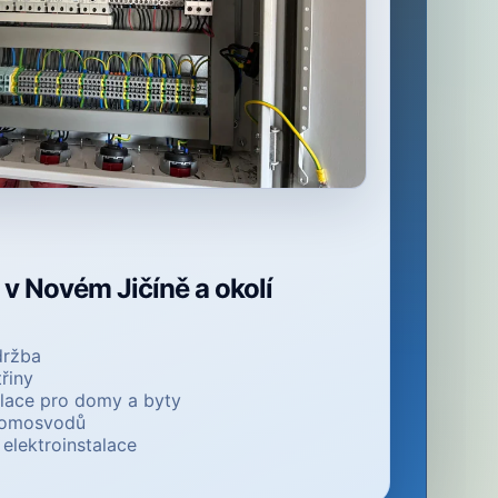
ř v Novém Jičíně a okolí
držba
třiny
alace pro domy a byty
hromosvodů
elektroinstalace