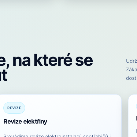
, na které se
Udrž
t
Záka
dost
REVIZE
Revize elektřiny
Provádíme revize elektroinstalací, spotřebičů i