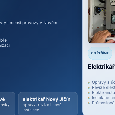
 byty i menší provozy v Novém
obře
nizaci
CO ŘEŠÍME
Elektriká
Opravy a ú
Revize elek
Elektroinst
Instalace 
vě
elektrikář Nový Jičín
Průmyslová 
távky
opravy, revize i nové
instalace