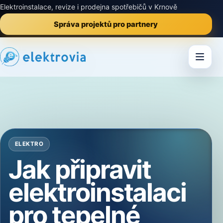
Elektroinstalace, revize i prodejna spotřebičů v Krnově
Správa projektů pro partnery
ELEKTRO
Jak připravit
elektroinstalaci
pro tepelné