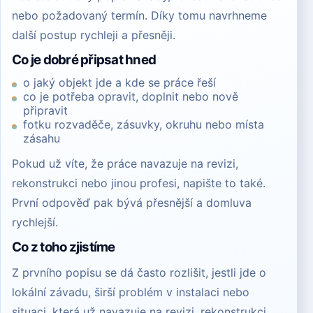
nebo požadovaný termín. Díky tomu navrhneme
další postup rychleji a přesněji.
Co je dobré připsat hned
o jaký objekt jde a kde se práce řeší
co je potřeba opravit, doplnit nebo nově
připravit
fotku rozvaděče, zásuvky, okruhu nebo místa
zásahu
Pokud už víte, že práce navazuje na revizi,
rekonstrukci nebo jinou profesi, napište to také.
První odpověď pak bývá přesnější a domluva
rychlejší.
Co z toho zjistíme
Z prvního popisu se dá často rozlišit, jestli jde o
lokální závadu, širší problém v instalaci nebo
situaci, která už navazuje na revizi, rekonstrukci