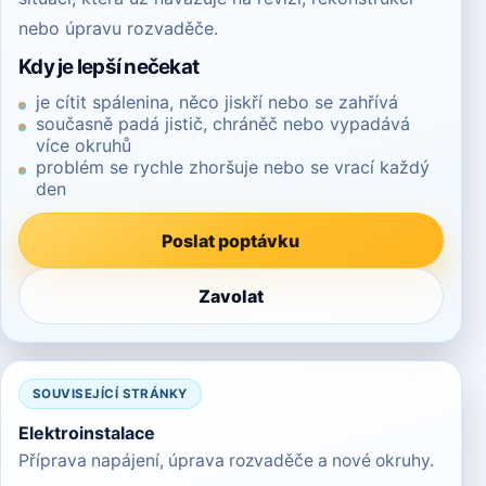
nebo úpravu rozvaděče.
Kdy je lepší nečekat
je cítit spálenina, něco jiskří nebo se zahřívá
současně padá jistič, chráněč nebo vypadává
více okruhů
problém se rychle zhoršuje nebo se vrací každý
den
Poslat poptávku
Zavolat
SOUVISEJÍCÍ STRÁNKY
Elektroinstalace
Příprava napájení, úprava rozvaděče a nové okruhy.