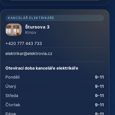
KANCELÁŘ ELEKTRIKÁŘE
Štursova 3
Krnov
+420 777 443 733
elektrikar@elektrovia.cz
Otevírací doba kanceláře elektrikáře
Pondělí
9-11
Úterý
9-11
Středa
9-11
Čtvrtek
9-11
Pátek
9-11